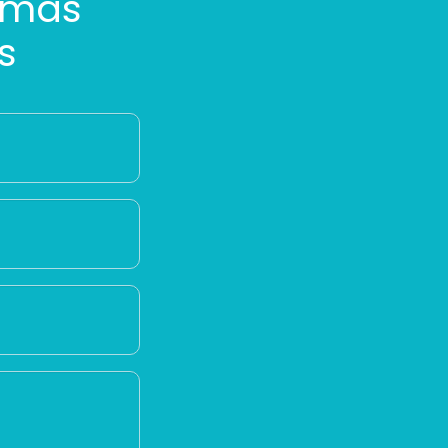
 más
s