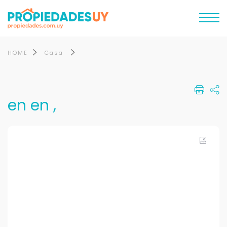
HOME
Casa
en en ,