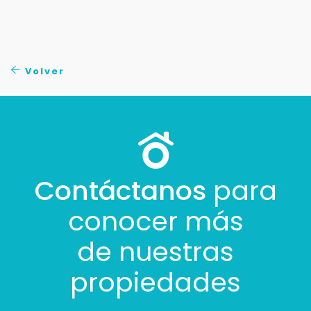
Tus datos están seguros
No compartimos tu información ni enviamos spam.
Uso exclusivo
Solo los usamos para responder tu consulta.
Volver
Continuar por WhatsApp
Cancelar
Contáctanos
para
Buscamos darte la mejor experiencia.
Con estos datos podemos responderte mejor y
conocer más
más rápido.
de nuestras
propiedades