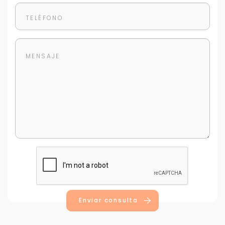
Para responderte
mejor y más rápido
Déjanos tus datos para identificar tu consulta en el
sistema de gestión de clientes.
Tu nombre *
Tu WhatsApp *
Enviar consulta
+598