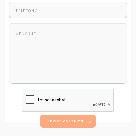
Para responderte
mejor y más rápido
Déjanos tus datos para identificar tu consulta en el
sistema de gestión de clientes.
Tu nombre *
Tu WhatsApp *
Enviar consulta
+598