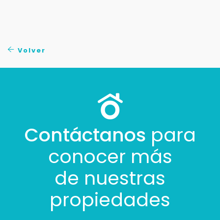
Tus datos están seguros
No compartimos tu información ni enviamos spam.
Uso exclusivo
Solo los usamos para responder tu consulta.
Volver
Continuar por WhatsApp
Cancelar
Contáctanos
para
Buscamos darte la mejor experiencia.
Con estos datos podemos responderte mejor y
conocer más
más rápido.
de nuestras
propiedades