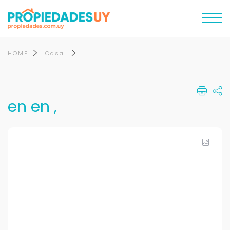
HOME
Casa
en en ,