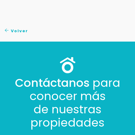
Tus datos están seguros
No compartimos tu información ni enviamos spam.
Uso exclusivo
Solo los usamos para responder tu consulta.
Volver
Continuar por WhatsApp
Cancelar
Contáctanos
para
Buscamos darte la mejor experiencia.
Con estos datos podemos responderte mejor y
conocer más
más rápido.
de nuestras
propiedades