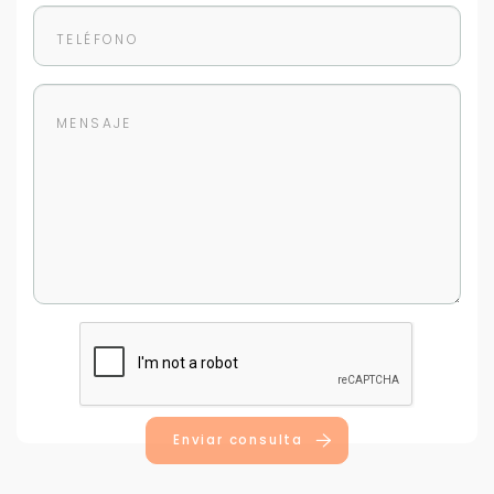
Para responderte
mejor y más rápido
Déjanos tus datos para identificar tu consulta en el
sistema de gestión de clientes.
Tu nombre *
Tu WhatsApp *
Enviar consulta
+598