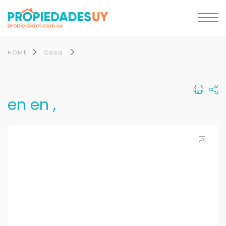
HOME
Casa
en en ,