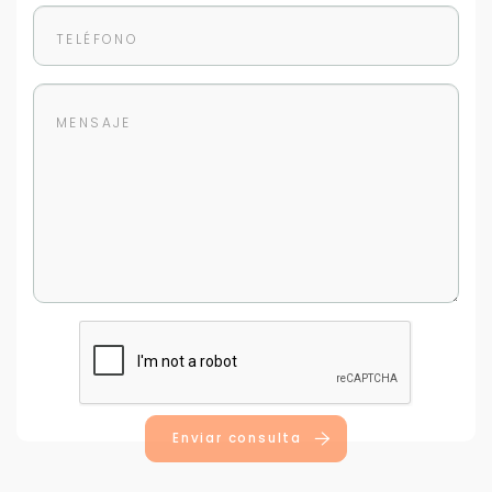
Para responderte
mejor y más rápido
Déjanos tus datos para identificar tu consulta en el
sistema de gestión de clientes.
Tu nombre *
Tu WhatsApp *
Enviar consulta
+598