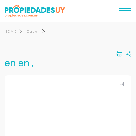
HOME
Casa
en en ,