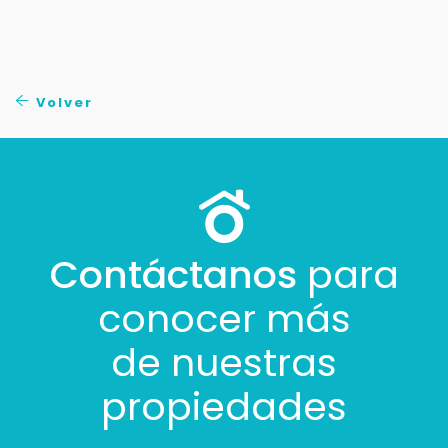
Tus datos están seguros
No compartimos tu información ni enviamos spam.
Uso exclusivo
Solo los usamos para responder tu consulta.
Volver
Continuar por WhatsApp
Cancelar
Contáctanos
para
Buscamos darte la mejor experiencia.
Con estos datos podemos responderte mejor y
conocer más
más rápido.
de nuestras
propiedades