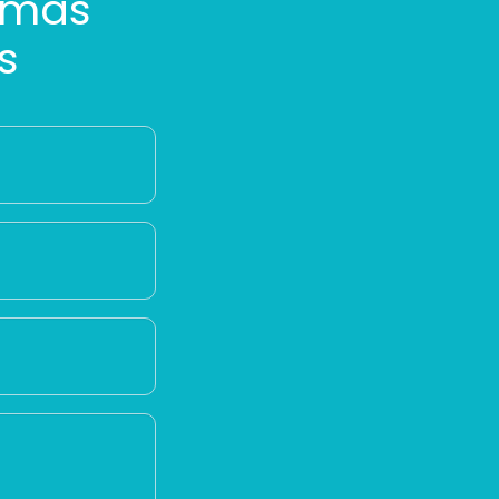
 más
s