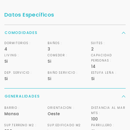
Déjanos tus datos para identificar tu consulta en el
sistema de gestión de clientes.
Datos Específicos
Tu nombre *
COMODIDADES
DORMITORIOS :
BAÑOS :
SUITES :
4
3
2
Tu WhatsApp *
LIVING :
COMEDOR :
CAPACIDAD
PERSONAS :
+598
Si
Si
14
DEP. SERVICIO :
BAÑO SERVICIO :
ESTUFA LEÑA :
Tus datos están seguros
Si
Si
Si
No compartimos tu información ni enviamos spam.
Uso exclusivo
GENERALIDADES
Solo los usamos para responder tu consulta.
BARRIO :
ORIENTACION :
DISTANCIA AL MAR
MTS :
Mansa
Oeste
Continuar por WhatsApp
100
SUP.TERRENO M2 :
SUP.EDIFICADO M2
PARRILLERO :