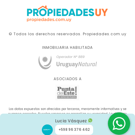
© Todos los derechos reservados. Propiedades.com.uy
INMOBILIARIA HABILITADA
ASOCIADOS A
Los datos expuestos son ofrecidos por terceros, meramente informativos y se
suponen correctos. Nuestra empresa no garantiza su veracidad. La oferta se
sujeta a errores, cambios de precio, omisión y/o retirada del mercado sin aviso
Lucia Vásquez
previo.
+598 96 376 462