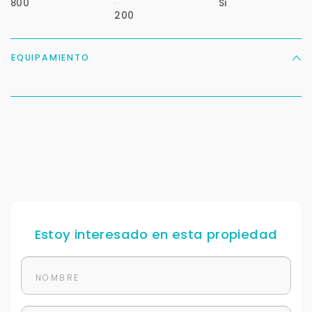
:
Cancelar
800
Si
200
Buscamos darte la mejor experiencia.
EQUIPAMIENTO
Con estos datos podemos responderte mejor y
más rápido.
Estoy interesado en esta propiedad