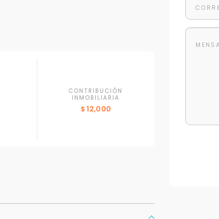
CONTRIBUCIÓN
INMOBILIARIA
$ 12,000
Para responderte
mejor y más rápido
Déjanos tus datos para identificar tu consulta en el sistema de gestión de
clientes.
Tu nombre *