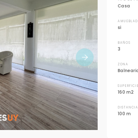
Casa
AMUEBLA
si
BAÑOS
3
ZONA
Balneari
SUPERFICI
160 m2
DISTANCI
100 m