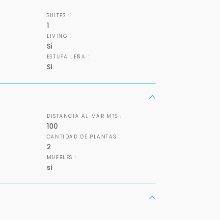
SUITES :
Tu WhatsApp *
1
LIVING :
+598
Si
ESTUFA LEÑA :
Si
Tus datos están seguros
Uso exclusivo
No compartimos tu información
Solo los usamos para responder
ni enviamos spam.
tu consulta.
DISTANCIA AL MAR MTS :
Continuar por WhatsApp
100
CANTIDAD DE PLANTAS :
2
Cancelar
MUEBLES :
si
Buscamos darte la mejor experiencia.
Con estos datos podemos responderte mejor y más rápido.