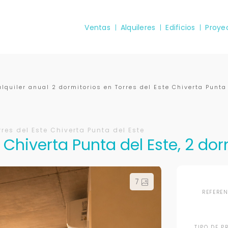
Ventas
Alquileres
Edificios
Proye
lquiler anual 2 dormitorios en Torres del Este Chiverta Punta
res del Este Chiverta Punta del Este
Chiverta Punta del Este, 2 dor
7
REFERE
TIPO DE P