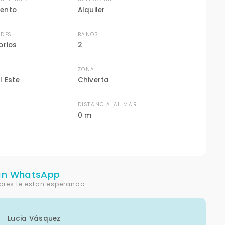
ento
Alquiler
DES
BAÑOS
orios
2
ZONA
l Este
Chiverta
N
DISTANCIA AL MAR
0 m
un WhatsApp
ores te están esperando
Lucia Vásquez