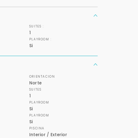
Tu nombre *
SUITES :
1
Tu WhatsApp *
PLAYROOM :
Si
+598
Tus datos están seguros
Uso exclusivo
No compartimos tu información
Solo los usamos para responder
ni enviamos spam.
tu consulta.
ORIENTACION
Norte
SUITES
Continuar por WhatsApp
1
PLAYROOM
Si
Cancelar
PLAYROOM
Si
PISCINA
Buscamos darte la mejor experiencia.
Interior / Exterior
Con estos datos podemos responderte mejor y más rápido.