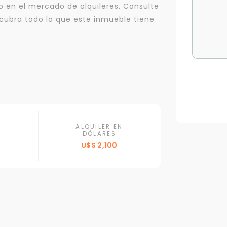
 en el mercado de alquileres. Consulte
cubra todo lo que este inmueble tiene
ALQUILER EN
DÓLARES
U$S 2,100
Para responderte
mejor y más rápido
Déjanos tus datos para identificar tu consulta en el sistema de gestión de
clientes.