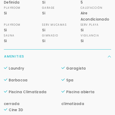
Definida
Si
5
PLAYROOM
GARAGE
CALEFACCIÓN
Si
Si
Aire
Acondicionado
PLAYROOM
SERV.MUCAMAS
SERV.PLAYA
Si
Si
Si
Para responderte
SAUNA
GIMNASIO
VIGILANCIA
mejor y más rápido
Si
Si
Si
Déjanos tus datos para identificar tu consulta en el
AMENITIES
sistema de gestión de clientes.
Tu nombre *
Laundry
Garagista
Barbacoa
Spa
Tu WhatsApp *
Piscina Climatizada
Piscina abierta
+598
cerrada
climatizada
Cine 3D