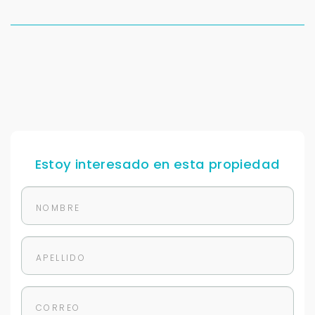
Tus datos están seguros
No compartimos tu información ni enviamos spam.
Uso exclusivo
Solo los usamos para responder tu consulta.
Continuar por WhatsApp
Cancelar
Estoy interesado en esta propiedad
Buscamos darte la mejor experiencia.
Con estos datos podemos responderte mejor y
más rápido.