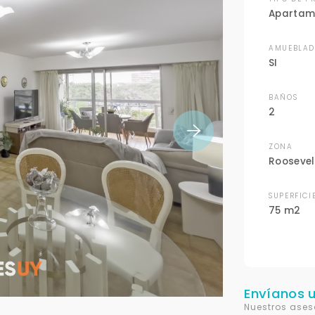
Apartam
AMUEBLA
SI
BAÑOS
2
ZONA
Roosevel
SUPERFICI
75 m2
Envíanos 
Nuestros ases