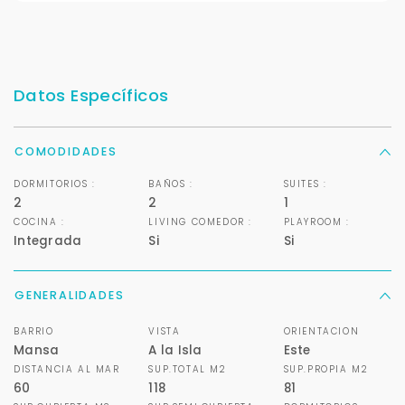
Datos Específicos
COMODIDADES
DORMITORIOS :
BAÑOS :
SUITES :
2
2
1
COCINA :
LIVING COMEDOR :
PLAYROOM :
Integrada
Si
Si
Para responderte
GENERALIDADES
mejor y más rápido
BARRIO
VISTA
ORIENTACION
Mansa
A la Isla
Este
Déjanos tus datos para identificar tu consulta en el
sistema de gestión de clientes.
DISTANCIA AL MAR
SUP.TOTAL M2
SUP.PROPIA M2
60
118
81
Tu nombre *