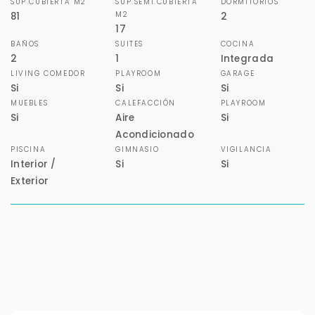
SUP.CUBIERTA M2
SUP.SEMI.CUBIERTA
DORMITORIOS
M2
81
2
17
BAÑOS
SUITES
COCINA
2
1
Integrada
Tu WhatsApp *
LIVING COMEDOR
PLAYROOM
GARAGE
Si
Si
Si
+598
MUEBLES
CALEFACCIÓN
PLAYROOM
Si
Aire
Si
Tus datos están seguros
Acondicionado
No compartimos tu información ni enviamos spam.
PISCINA
GIMNASIO
VIGILANCIA
Uso exclusivo
Interior /
Si
Si
Solo los usamos para responder tu consulta.
Exterior
Continuar por WhatsApp
Cancelar
Buscamos darte la mejor experiencia.