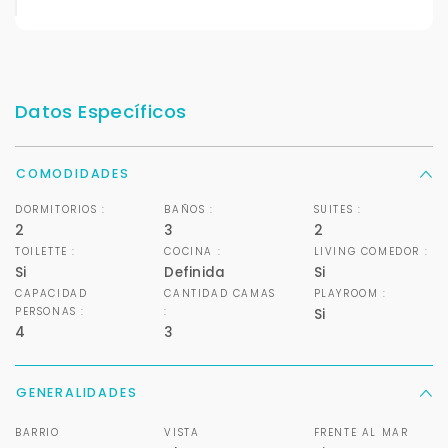
Datos Específicos
COMODIDADES
DORMITORIOS :
BAÑOS :
SUITES :
2
3
2
TOILETTE :
COCINA :
LIVING COMEDOR :
Si
Definida
Si
CAPACIDAD
CANTIDAD CAMAS
PLAYROOM :
PERSONAS :
:
Si
4
3
Para responderte
GENERALIDADES
mejor y más rápido
BARRIO
VISTA
FRENTE AL MAR