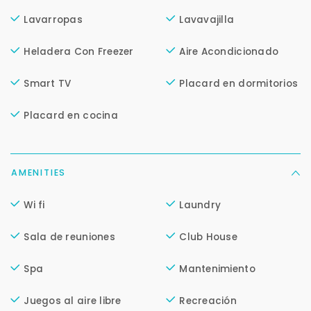
Cancelar
Lavarropas
Lavavajilla
Heladera Con Freezer
Aire Acondicionado
Buscamos darte la mejor experiencia.
Con estos datos podemos responderte mejor y
más rápido.
Smart TV
Placard en dormitorios
Placard en cocina
AMENITIES
Wi fi
Laundry
Sala de reuniones
Club House
Spa
Mantenimiento
Juegos al aire libre
Recreación