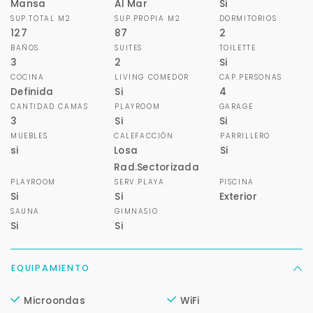
Mansa
Al Mar
Si
SUP.TOTAL M2
SUP.PROPIA M2
DORMITORIOS
Déjanos tus datos para identificar tu consulta en el
sistema de gestión de clientes.
127
87
2
BAÑOS
SUITES
TOILETTE
Tu nombre *
3
2
Si
COCINA
LIVING COMEDOR
CAP.PERSONAS
Definida
Si
4
CANTIDAD CAMAS
PLAYROOM
GARAGE
Tu WhatsApp *
3
Si
Si
MUEBLES
CALEFACCIÓN
PARRILLERO
+598
si
Losa
Si
Rad.Sectorizada
PLAYROOM
SERV.PLAYA
PISCINA
Tus datos están seguros
Si
Si
Exterior
No compartimos tu información ni enviamos spam.
SAUNA
GIMNASIO
Uso exclusivo
Si
Si
Solo los usamos para responder tu consulta.
EQUIPAMIENTO
Continuar por WhatsApp
Microondas
WiFi