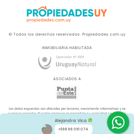
© Todos los derechos reservados. Propiedades.com.uy
INMOBILIARIA HABILITADA
ASOCIADOS A
Los datos expuestos son ofrecidos por terceros, meramente informativos y se
suponen correctos. Nuestra empresa no garantiza su veracidad. La oferta se
sujeta a errores, cambios de precio, omisión y/o retirada del mercado sin aviso
Alejandra Vica
previo.
+598 96 091 074