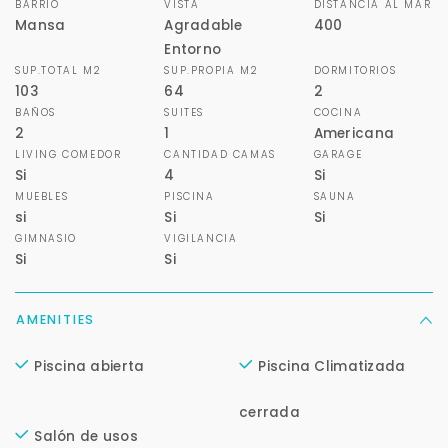
BARRIO
VISTA
DISTANCIA AL MAR
Mansa
Agradable
400
Entorno
SUP.TOTAL M2
SUP.PROPIA M2
DORMITORIOS
103
64
2
BAÑOS
SUITES
COCINA
2
1
Americana
LIVING COMEDOR
CANTIDAD CAMAS
GARAGE
Si
4
Si
MUEBLES
PISCINA
SAUNA
si
Si
Si
GIMNASIO
VIGILANCIA
Si
Si
AMENITIES
Piscina abierta
Piscina Climatizada
Para responderte
mejor y más rápido
cerrada
Salón de usos