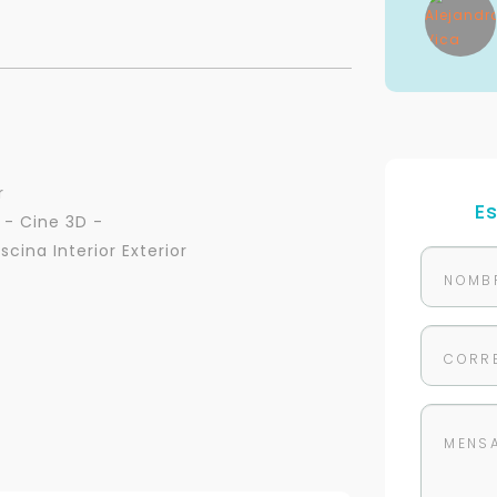
r
E
 - Cine 3D -
scina Interior Exterior