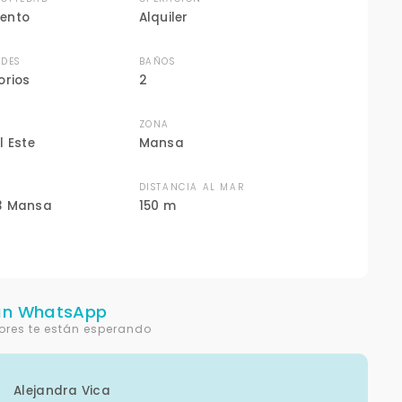
ento
Alquiler
DES
BAÑOS
orios
2
ZONA
l Este
Mansa
N
DISTANCIA AL MAR
3 Mansa
150 m
un WhatsApp
ores te están esperando
Alejandra Vica