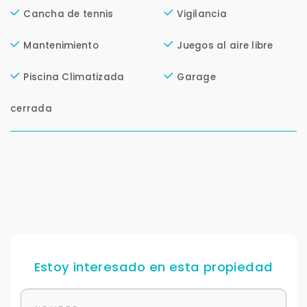
Cancha de tennis
Vigilancia
Continuar por WhatsApp
Mantenimiento
Juegos al aire libre
Cancelar
Piscina Climatizada
Garage
cerrada
Buscamos darte la mejor experiencia.
Con estos datos podemos responderte mejor y
más rápido.
Estoy interesado en esta propiedad