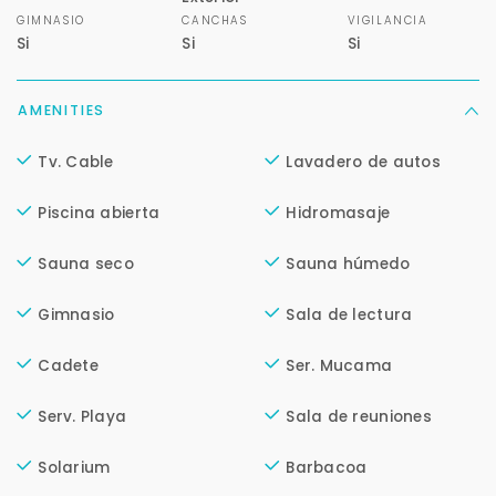
GIMNASIO
CANCHAS
VIGILANCIA
Para responderte
Si
Si
Si
mejor y más rápido
AMENITIES
Déjanos tus datos para identificar tu consulta en el
sistema de gestión de clientes.
Tv. Cable
Lavadero de autos
Tu nombre *
Piscina abierta
Hidromasaje
Sauna seco
Sauna húmedo
Tu WhatsApp *
Gimnasio
Sala de lectura
+598
Cadete
Ser. Mucama
Tus datos están seguros
No compartimos tu información ni enviamos spam.
Serv. Playa
Sala de reuniones
Uso exclusivo
Solarium
Barbacoa
Solo los usamos para responder tu consulta.