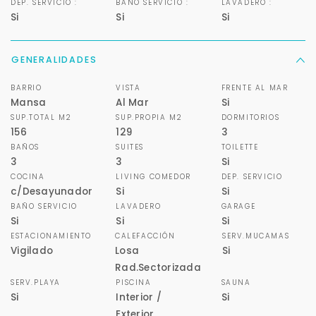
DEP. SERVICIO :
BAÑO SERVICIO :
LAVADERO :
Si
Si
Si
GENERALIDADES
BARRIO
VISTA
FRENTE AL MAR
Mansa
Al Mar
Si
SUP.TOTAL M2
SUP.PROPIA M2
DORMITORIOS
156
129
3
BAÑOS
SUITES
TOILETTE
3
3
Si
COCINA
LIVING COMEDOR
DEP. SERVICIO
c/Desayunador
Si
Si
BAÑO SERVICIO
LAVADERO
GARAGE
Si
Si
Si
ESTACIONAMIENTO
CALEFACCIÓN
SERV.MUCAMAS
Vigilado
Losa
Si
Rad.Sectorizada
SERV.PLAYA
PISCINA
SAUNA
Si
Interior /
Si
Exterior