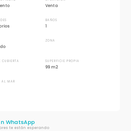
ento
Venta
DES
BAÑOS
orios
1
ZONA
ado
E CUBIERTA
SUPERFICIE PROPIA
99 m2
A AL MAR
un WhatsApp
ores te están esperando