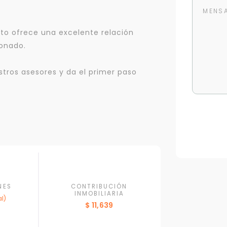
to ofrece una excelente relación
onado.
tros asesores y da el primer paso
Para responderte
mejor y más rápido
NES
CONTRIBUCIÓN
INMOBILIARIA
l)
Déjanos tus datos para identificar tu consulta en el sistema de gestión de
$ 11,639
clientes.
Tu nombre *