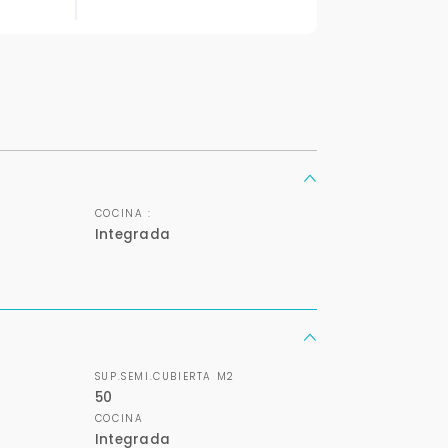
Tu WhatsApp *
+598
Tus datos están seguros
Uso exclusivo
No compartimos tu información
Solo los usamos para responder
COCINA :
ni enviamos spam.
tu consulta.
Integrada
Continuar por WhatsApp
Cancelar
SUP.SEMI.CUBIERTA M2
50
Buscamos darte la mejor experiencia.
COCINA
Con estos datos podemos responderte mejor y más rápido.
Integrada