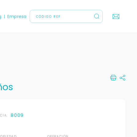
g
Empresa
ños
8009
NCIA:
ROPIEDAD
OPERACIÓN