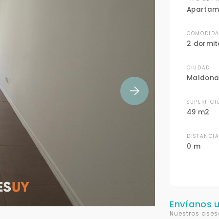
Apartam
COMODIDA
2 dormit
CIUDAD
Maldon
SUPERFICI
49 m2
DISTANCI
0 m
Envíanos 
Nuestros ases