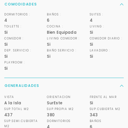
COMODIDADES
DORMITORIOS :
BAÑOS :
SUITES :
4
6
4
TOILETTE :
COCINA :
LIVING :
Si
Bien Equipada
Si
COMEDOR :
LIVING COMEDOR :
COMEDOR DIARIO :
Si
Si
Si
DEP. SERVICIO :
BAÑO SERVICIO :
LAVADERO :
Si
Si
Si
PLAYROOM :
Si
GENERALIDADES
VISTA
ORIENTACION
FRENTE AL MAR
Para responderte
A la Isla
SurEste
Si
mejor y más rápido
SUP.TOTAL M2
SUP.PROPIA M2
SUP.CUBIERTA M2
437
380
343
SUP.SEMI.CUBIERTA
DORMITORIOS
BAÑOS
Déjanos tus datos para identificar tu consulta en el
M2
4
6