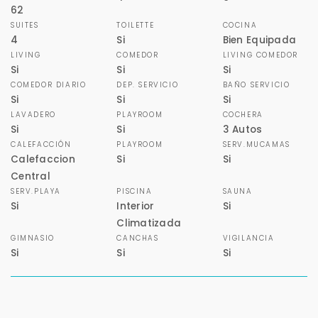
sistema de gestión de clientes.
62
SUITES
TOILETTE
COCINA
Tu nombre *
4
Si
Bien Equipada
LIVING
COMEDOR
LIVING COMEDOR
Si
Si
Si
COMEDOR DIARIO
DEP. SERVICIO
BAÑO SERVICIO
Tu WhatsApp *
Si
Si
Si
LAVADERO
PLAYROOM
COCHERA
+598
Si
Si
3 Autos
CALEFACCIÓN
PLAYROOM
SERV.MUCAMAS
Calefaccion
Si
Si
Tus datos están seguros
Central
No compartimos tu información ni enviamos spam.
SERV.PLAYA
PISCINA
SAUNA
Uso exclusivo
Si
Interior
Si
Solo los usamos para responder tu consulta.
Climatizada
GIMNASIO
CANCHAS
VIGILANCIA
Si
Si
Si
Continuar por WhatsApp
Cancelar