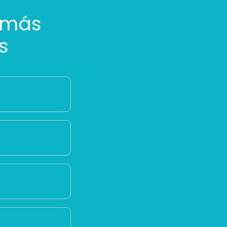
 más
s