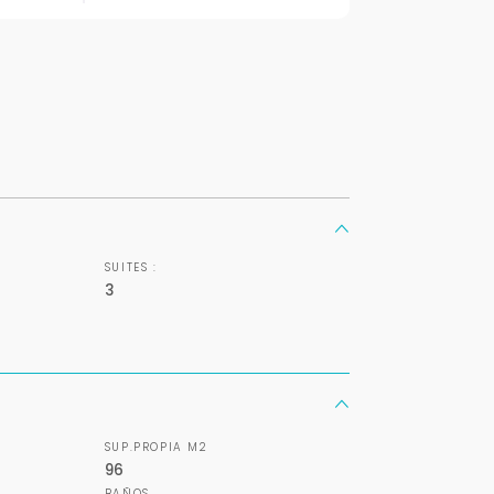
Déjanos tus datos para identificar tu consulta en el sistema de gestión de
clientes.
Tu nombre *
Tu WhatsApp *
+598
SUITES :
Tus datos están seguros
Uso exclusivo
3
No compartimos tu información
Solo los usamos para responder
ni enviamos spam.
tu consulta.
Continuar por WhatsApp
SUP.PROPIA M2
Cancelar
96
BAÑOS