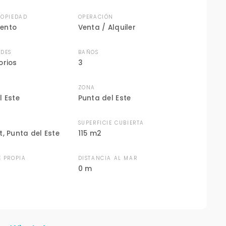
ROPIEDAD
OPERACIÓN
ento
Venta / Alquiler
DES
BAÑOS
orios
3
ZONA
l Este
Punta del Este
N
SUPERFICIE CUBIERTA
t, Punta del Este
115 m2
E PROPIA
DISTANCIA AL MAR
0 m