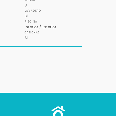
3
Buscamos darte la mejor experiencia.
LAVADERO
Con estos datos podemos responderte mejor y más rápido.
Si
PISCINA
Interior / Exterior
CANCHAS
Si