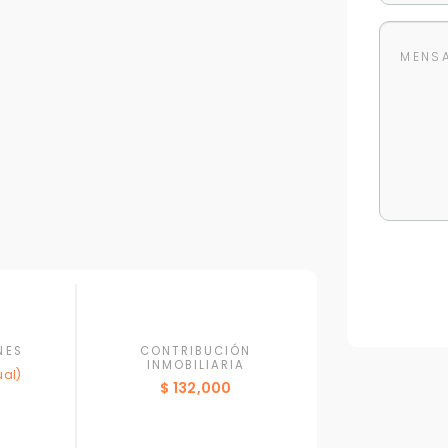
NES
CONTRIBUCIÓN
INMOBILIARIA
al)
Para responderte
$ 132,000
mejor y más rápido