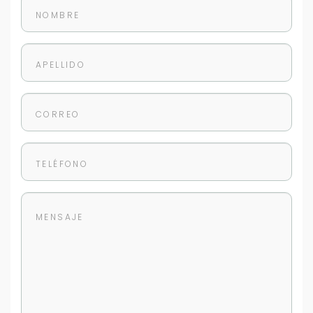
+598
Tus datos están seguros
No compartimos tu información ni enviamos spam.
Uso exclusivo
Solo los usamos para responder tu consulta.
Continuar por WhatsApp
Cancelar
Buscamos darte la mejor experiencia.
Con estos datos podemos responderte mejor y
más rápido.