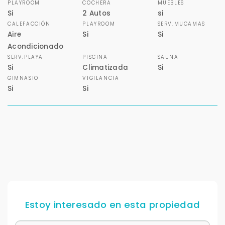
PLAYROOM
COCHERA
MUEBLES
Si
2 Autos
si
CALEFACCIÓN
PLAYROOM
SERV.MUCAMAS
Aire
Si
Si
Acondicionado
SERV.PLAYA
PISCINA
SAUNA
Si
Climatizada
Si
GIMNASIO
VIGILANCIA
Si
Si
Para responderte
mejor y más rápido
Déjanos tus datos para identificar tu consulta en el
sistema de gestión de clientes.
Tu nombre *
Estoy interesado en esta propiedad
Tu WhatsApp *