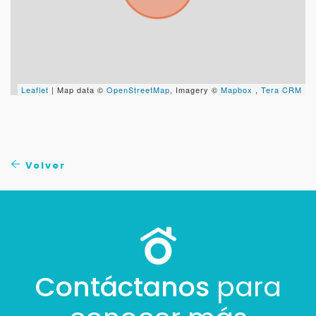
Leaflet
| Map data ©
OpenStreetMap
, Imagery ©
Mapbox
,
Tera CRM
Volver
Contáctanos
para