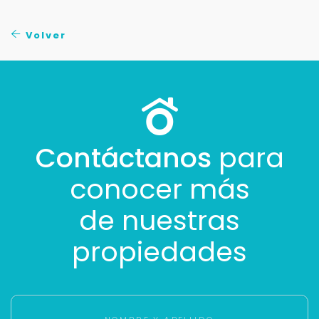
No compartimos tu información ni enviamos spam.
Uso exclusivo
Volver
Solo los usamos para responder tu consulta.
Continuar por WhatsApp
Cancelar
Contáctanos
para
conocer más
Buscamos darte la mejor experiencia.
Con estos datos podemos responderte mejor y
de nuestras
más rápido.
propiedades