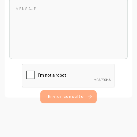
Para responderte
mejor y más rápido
Déjanos tus datos para identificar tu consulta en el
sistema de gestión de clientes.
Tu nombre *
Enviar consulta
Tu WhatsApp *
+598
Tus datos están seguros