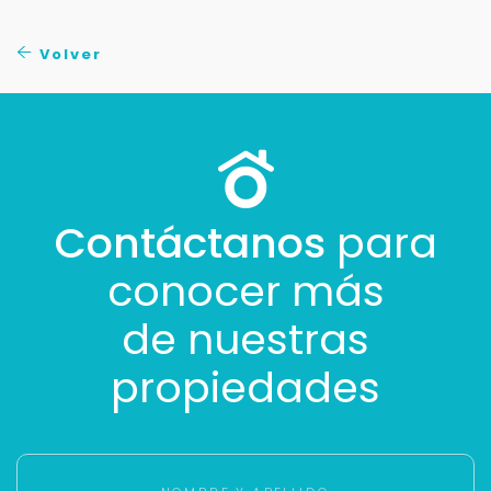
No compartimos tu información ni enviamos spam.
Uso exclusivo
Volver
Solo los usamos para responder tu consulta.
Continuar por WhatsApp
Cancelar
Contáctanos
para
conocer más
Buscamos darte la mejor experiencia.
Con estos datos podemos responderte mejor y
de nuestras
más rápido.
propiedades