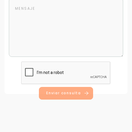
Para responderte
mejor y más rápido
Déjanos tus datos para identificar tu consulta en el
sistema de gestión de clientes.
Tu nombre *
Enviar consulta
Tu WhatsApp *
+598
Tus datos están seguros