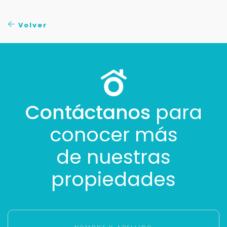
No compartimos tu información ni enviamos spam.
Uso exclusivo
Volver
Solo los usamos para responder tu consulta.
Continuar por WhatsApp
Cancelar
Contáctanos
para
conocer más
Buscamos darte la mejor experiencia.
Con estos datos podemos responderte mejor y
de nuestras
más rápido.
propiedades