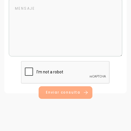
Para responderte
mejor y más rápido
Déjanos tus datos para identificar tu consulta en el
sistema de gestión de clientes.
Tu nombre *
Enviar consulta
Tu WhatsApp *
+598
Tus datos están seguros