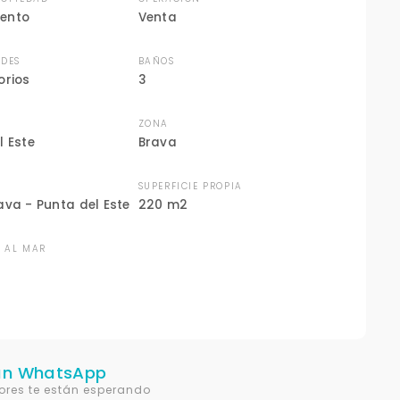
ento
Venta
DES
BAÑOS
orios
3
ZONA
l Este
Brava
N
SUPERFICIE PROPIA
ava - Punta del Este
220 m2
A AL MAR
un WhatsApp
ores te están esperando