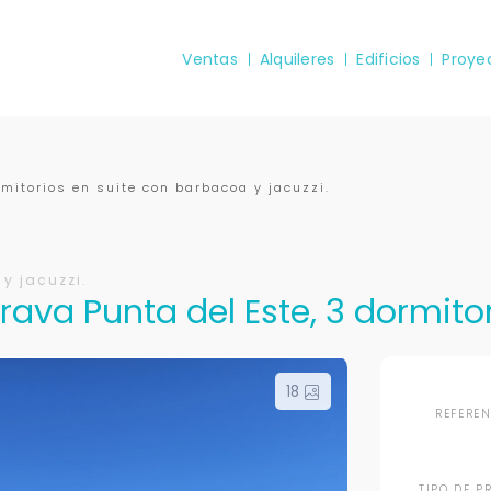
Ventas
Alquileres
Edificios
Proye
rmitorios en suite con barbacoa y jacuzzi.
y jacuzzi.
ava Punta del Este, 3 dormitor
18
REFERE
TIPO DE P