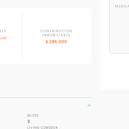
NES
CONTRIBUCIÓN
INMOBILIARIA
ual)
$ 296,000
Para responderte
mejor y más rápido
Déjanos tus datos para identificar tu consulta en el sistema de gestión de
clientes.
SUITES :
3
Tu nombre *
LIVING COMEDOR :