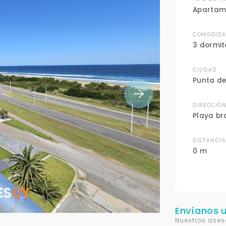
Apartam
COMODIDA
3 dormit
CIUDAD
Punta de
DIRECCIÓ
Playa br
DISTANCI
0 m
Envíanos 
Nuestros ases