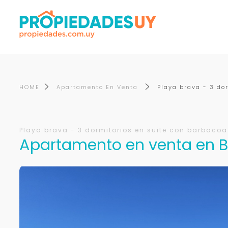
HOME
Apartamento En Venta
Playa brava - 3 do
Playa brava - 3 dormitorios en suite con barbacoa 
Apartamento en venta en Br