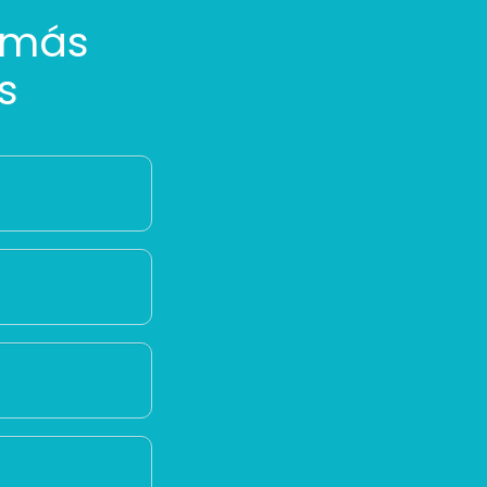
 más
s