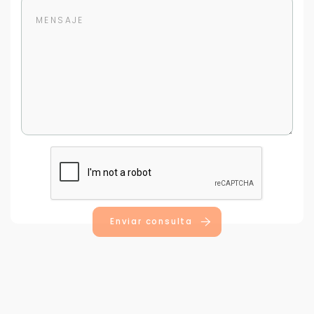
Para responderte
mejor y más rápido
Déjanos tus datos para identificar tu consulta en el
sistema de gestión de clientes.
Tu nombre *
Enviar consulta
Tu WhatsApp *
+598
Tus datos están seguros