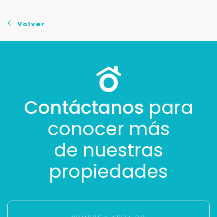
No compartimos tu información ni enviamos spam.
Uso exclusivo
Volver
Solo los usamos para responder tu consulta.
Continuar por WhatsApp
Cancelar
Contáctanos
para
conocer más
Buscamos darte la mejor experiencia.
Con estos datos podemos responderte mejor y
de nuestras
más rápido.
propiedades