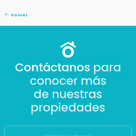
No compartimos tu información ni enviamos spam.
Uso exclusivo
Volver
Solo los usamos para responder tu consulta.
Continuar por WhatsApp
Cancelar
Contáctanos
para
conocer más
Buscamos darte la mejor experiencia.
Con estos datos podemos responderte mejor y
de nuestras
más rápido.
propiedades