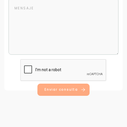
Para responderte
mejor y más rápido
Déjanos tus datos para identificar tu consulta en el
sistema de gestión de clientes.
Tu nombre *
Enviar consulta
Tu WhatsApp *
+598
Tus datos están seguros