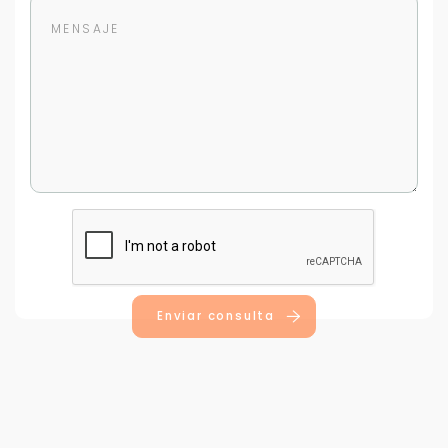
Para responderte
mejor y más rápido
Déjanos tus datos para identificar tu consulta en el
sistema de gestión de clientes.
Tu nombre *
Enviar consulta
Tu WhatsApp *
+598
Tus datos están seguros