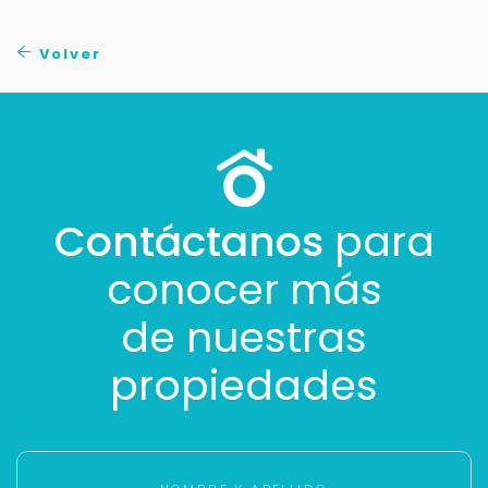
No compartimos tu información ni enviamos spam.
Uso exclusivo
Volver
Solo los usamos para responder tu consulta.
Continuar por WhatsApp
Cancelar
Contáctanos
para
conocer más
Buscamos darte la mejor experiencia.
Con estos datos podemos responderte mejor y
de nuestras
más rápido.
propiedades