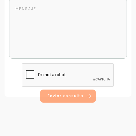
Para responderte
mejor y más rápido
Déjanos tus datos para identificar tu consulta en el
sistema de gestión de clientes.
Tu nombre *
Enviar consulta
Tu WhatsApp *
+598
Tus datos están seguros