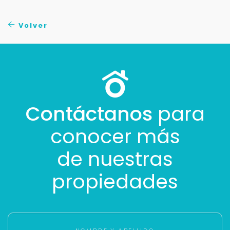
No compartimos tu información ni enviamos spam.
Uso exclusivo
Volver
Solo los usamos para responder tu consulta.
Continuar por WhatsApp
Cancelar
Contáctanos
para
conocer más
Buscamos darte la mejor experiencia.
Con estos datos podemos responderte mejor y
de nuestras
más rápido.
propiedades