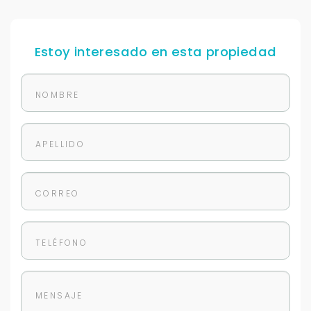
Para responderte
Estoy interesado en esta propiedad
mejor y más rápido
Déjanos tus datos para identificar tu consulta en el
sistema de gestión de clientes.
Tu nombre *
Tu WhatsApp *
+598
Tus datos están seguros
No compartimos tu información ni enviamos spam.
Uso exclusivo
Solo los usamos para responder tu consulta.