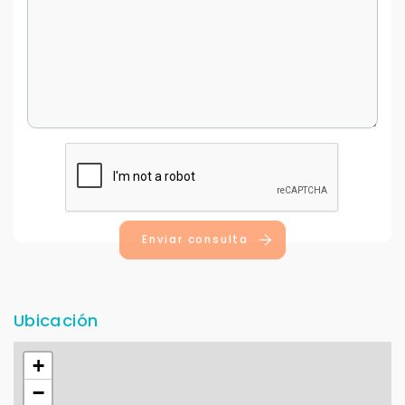
Continuar por WhatsApp
Cancelar
Buscamos darte la mejor experiencia.
Con estos datos podemos responderte mejor y
más rápido.
Enviar consulta
Ubicación
+
−