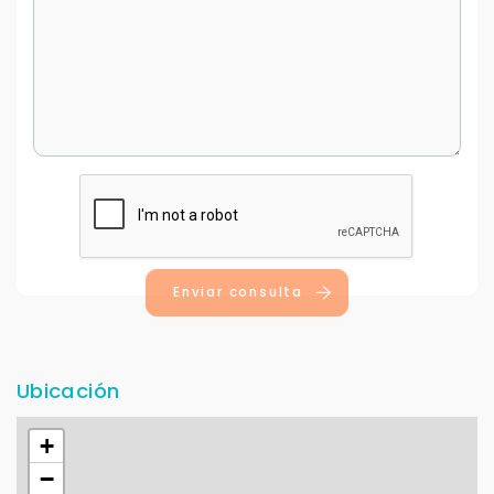
Continuar por WhatsApp
Cancelar
Buscamos darte la mejor experiencia.
Con estos datos podemos responderte mejor y
más rápido.
Enviar consulta
Ubicación
+
−