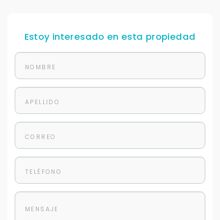
Para responderte
Estoy interesado en esta propiedad
mejor y más rápido
Déjanos tus datos para identificar tu consulta en el
sistema de gestión de clientes.
Tu nombre *
Tu WhatsApp *
+598
Tus datos están seguros
No compartimos tu información ni enviamos spam.
Uso exclusivo
Solo los usamos para responder tu consulta.