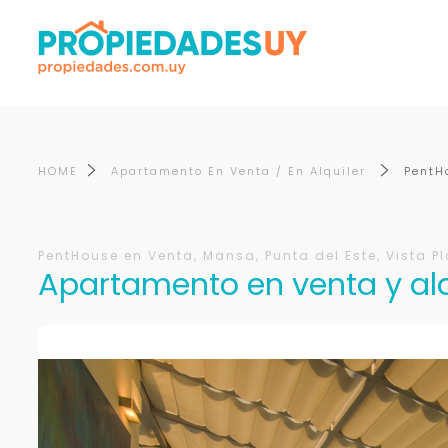
HOME
Apartamento En Venta / En Alquiler
PentH
PentHouse en Venta, Mansa, Punta del Este, Vista 
Apartamento en venta y alq