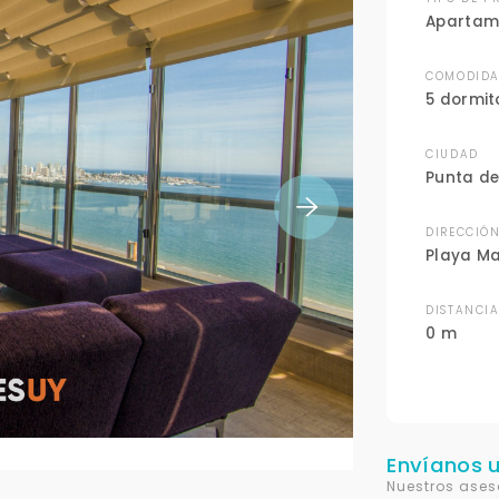
Apartam
COMODIDA
5 dormit
CIUDAD
Punta de
DIRECCIÓ
Playa M
DISTANCI
0 m
Envíanos 
Nuestros ases