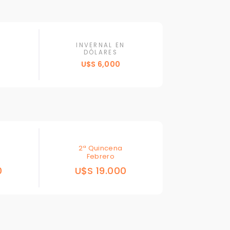
INVERNAL EN
DÓLARES
U$S 6,000
Para responderte
mejor y más rápido
Déjanos tus datos para identificar tu consulta en el sistema de gestión de
clientes.
2ª Quincena
Febrero
Tu nombre *
0
U$S 19.000
Tu WhatsApp *