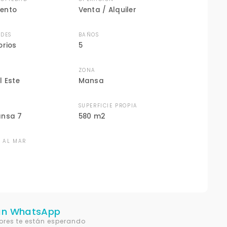
ento
Venta / Alquiler
DES
BAÑOS
orios
5
ZONA
l Este
Mansa
N
SUPERFICIE PROPIA
ansa 7
580 m2
A AL MAR
un WhatsApp
ores te están esperando