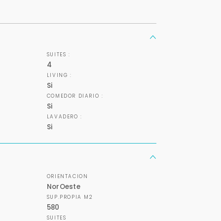
+598
Tus datos están seguros
Uso exclusivo
No compartimos tu información
Solo los usamos para responder
ni enviamos spam.
tu consulta.
SUITES :
4
LIVING :
Continuar por WhatsApp
Si
COMEDOR DIARIO :
Cancelar
Si
LAVADERO :
Si
Buscamos darte la mejor experiencia.
Con estos datos podemos responderte mejor y más rápido.
ORIENTACION
NorOeste
SUP.PROPIA M2
580
SUITES