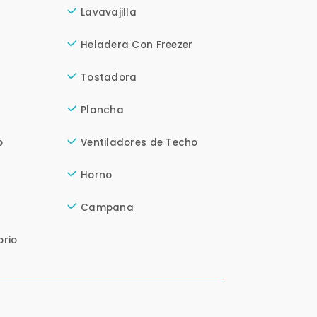
Lavavajilla
Heladera Con Freezer
Tostadora
Plancha
o
Ventiladores de Techo
Horno
Campana
orio