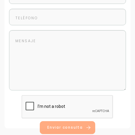
Tus datos están seguros
No compartimos tu información ni enviamos spam.
Uso exclusivo
Solo los usamos para responder tu consulta.
Continuar por WhatsApp
Cancelar
Buscamos darte la mejor experiencia.
Con estos datos podemos responderte mejor y
más rápido.
Enviar consulta