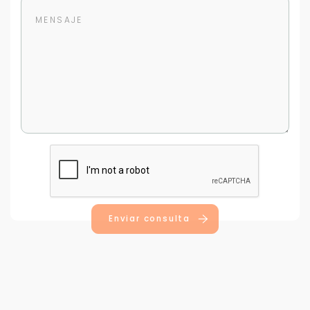
Para responderte
mejor y más rápido
Déjanos tus datos para identificar tu consulta en el
sistema de gestión de clientes.
Tu nombre *
Enviar consulta
Tu WhatsApp *
+598
Tus datos están seguros