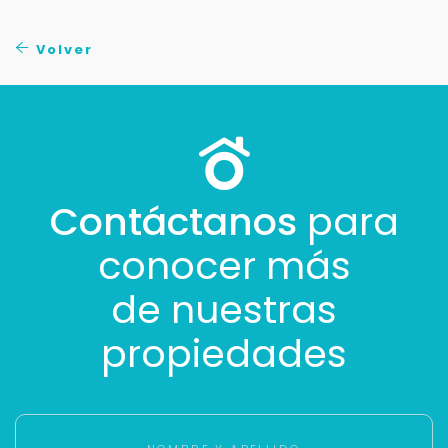
No compartimos tu información ni enviamos spam.
Uso exclusivo
Volver
Solo los usamos para responder tu consulta.
Continuar por WhatsApp
Cancelar
Contáctanos
para
conocer más
Buscamos darte la mejor experiencia.
Con estos datos podemos responderte mejor y
de nuestras
más rápido.
propiedades