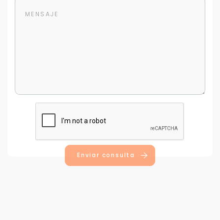
Para responderte
mejor y más rápido
Déjanos tus datos para identificar tu consulta en el
sistema de gestión de clientes.
Tu nombre *
Enviar consulta
Tu WhatsApp *
+598
Tus datos están seguros