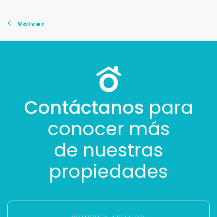
No compartimos tu información ni enviamos spam.
Uso exclusivo
Volver
Solo los usamos para responder tu consulta.
Continuar por WhatsApp
Cancelar
Contáctanos
para
conocer más
Buscamos darte la mejor experiencia.
Con estos datos podemos responderte mejor y
de nuestras
más rápido.
propiedades