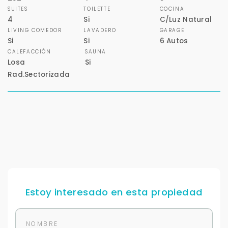
SUITES
TOILETTE
COCINA
Tu WhatsApp *
4
Si
C/Luz Natural
LIVING COMEDOR
LAVADERO
GARAGE
+598
Si
Si
6 Autos
CALEFACCIÓN
SAUNA
Losa
Si
Tus datos están seguros
No compartimos tu información ni enviamos spam.
Rad.Sectorizada
Uso exclusivo
Solo los usamos para responder tu consulta.
Continuar por WhatsApp
Cancelar
Estoy interesado en esta propiedad
Buscamos darte la mejor experiencia.
Con estos datos podemos responderte mejor y
más rápido.