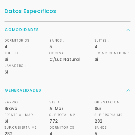
Datos Específicos
COMODIDADES
DORMITORIOS :
BAÑOS :
SUITES :
4
5
4
TOILETTE :
COCINA :
LIVING COMEDOR :
Si
C/Luz Natural
Si
LAVADERO :
Si
Para responderte
mejor y más rápido
GENERALIDADES
Déjanos tus datos para identificar tu consulta en el
BARRIO
VISTA
ORIENTACION
sistema de gestión de clientes.
Brava
Al Mar
Sur
FRENTE AL MAR
SUP.TOTAL M2
SUP.PROPIA M2
Tu nombre *
Si
772
282
SUP.CUBIERTA M2
DORMITORIOS
BAÑOS
282
4
5