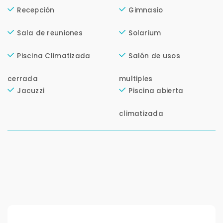
Recepción
Gimnasio
Sala de reuniones
Solarium
Piscina Climatizada
Salón de usos
cerrada
multiples
Jacuzzi
Piscina abierta
climatizada
Para responderte
mejor y más rápido
Déjanos tus datos para identificar tu consulta en el
sistema de gestión de clientes.
Tu nombre *