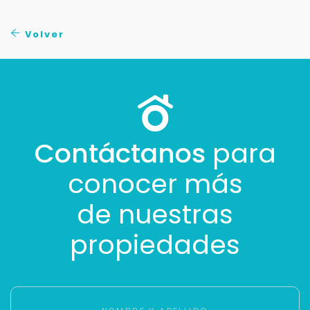
No compartimos tu información ni enviamos spam.
Uso exclusivo
Volver
Solo los usamos para responder tu consulta.
Continuar por WhatsApp
Cancelar
Contáctanos
para
conocer más
Buscamos darte la mejor experiencia.
Con estos datos podemos responderte mejor y
de nuestras
más rápido.
propiedades