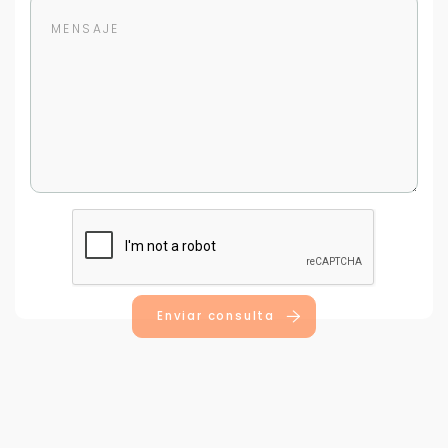
Para responderte
mejor y más rápido
Déjanos tus datos para identificar tu consulta en el
sistema de gestión de clientes.
Tu nombre *
Enviar consulta
Tu WhatsApp *
+598
Tus datos están seguros