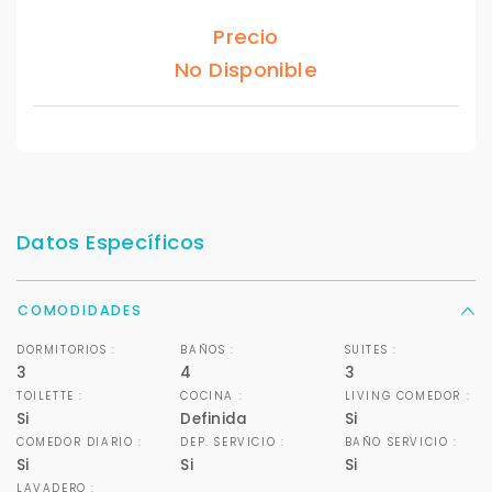
Déjanos tus datos para identificar tu consulta en el
sistema de gestión de clientes.
Precio
Tu nombre *
No Disponible
Tu WhatsApp *
+598
Datos Específicos
Tus datos están seguros
No compartimos tu información ni enviamos spam.
COMODIDADES
Uso exclusivo
Solo los usamos para responder tu consulta.
DORMITORIOS :
BAÑOS :
SUITES :
3
4
3
TOILETTE :
COCINA :
LIVING COMEDOR :
Continuar por WhatsApp
Si
Definida
Si
COMEDOR DIARIO :
DEP. SERVICIO :
BAÑO SERVICIO :
Si
Si
Si
Cancelar
LAVADERO :