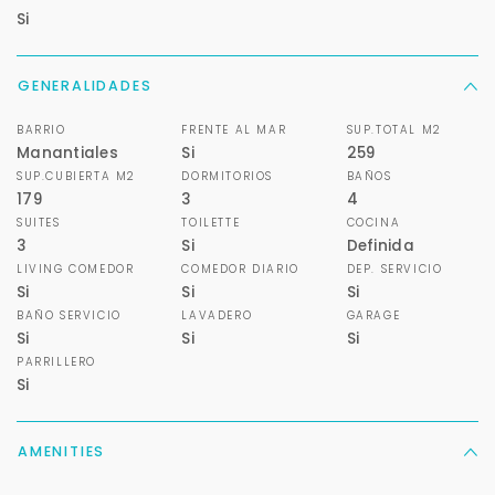
Si
Buscamos darte la mejor experiencia.
Con estos datos podemos responderte mejor y
GENERALIDADES
más rápido.
BARRIO
FRENTE AL MAR
SUP.TOTAL M2
Manantiales
Si
259
SUP.CUBIERTA M2
DORMITORIOS
BAÑOS
179
3
4
SUITES
TOILETTE
COCINA
3
Si
Definida
LIVING COMEDOR
COMEDOR DIARIO
DEP. SERVICIO
Si
Si
Si
BAÑO SERVICIO
LAVADERO
GARAGE
Si
Si
Si
PARRILLERO
Si
AMENITIES