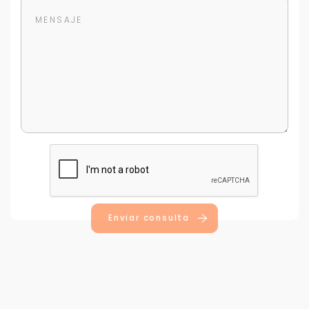
Para responderte
mejor y más rápido
Déjanos tus datos para identificar tu consulta en el
sistema de gestión de clientes.
Tu nombre *
Enviar consulta
Tu WhatsApp *
+598
Tus datos están seguros