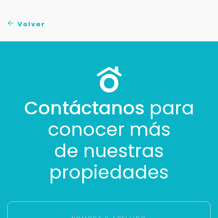
No compartimos tu información ni enviamos spam.
Uso exclusivo
Volver
Solo los usamos para responder tu consulta.
Continuar por WhatsApp
Cancelar
Contáctanos
para
conocer más
Buscamos darte la mejor experiencia.
Con estos datos podemos responderte mejor y
de nuestras
más rápido.
propiedades