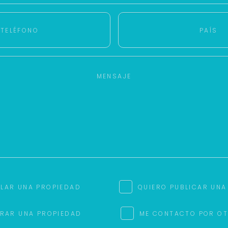
+598
Tus datos están seguros
Uso exclusivo
No compartimos tu información
Solo los usamos para responder
ni enviamos spam.
tu consulta.
Continuar por WhatsApp
Cancelar
Buscamos darte la mejor experiencia.
Con estos datos podemos responderte mejor y más rápido.
ILAR UNA PROPIEDAD
QUIERO PUBLICAR UNA
RAR UNA PROPIEDAD
ME CONTACTO POR O