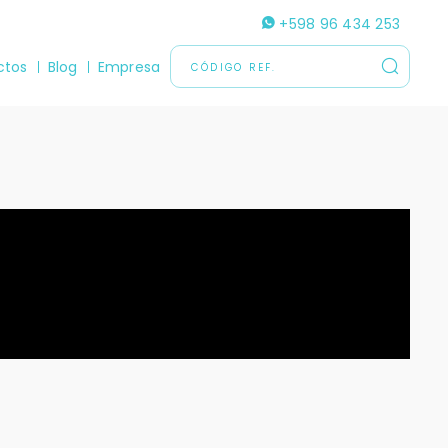
+598 96 434 253
ctos
Blog
Empresa