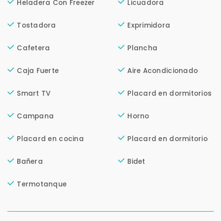
Para responderte
Heladera Con Freezer
Licuadora
mejor y más rápido
Tostadora
Exprimidora
Déjanos tus datos para identificar tu consulta en el
Cafetera
Plancha
sistema de gestión de clientes.
Tu nombre *
Caja Fuerte
Aire Acondicionado
Smart TV
Placard en dormitorios
Tu WhatsApp *
Campana
Horno
+598
Placard en cocina
Placard en dormitorio
Tus datos están seguros
Bañera
Bidet
No compartimos tu información ni enviamos spam.
Uso exclusivo
Termotanque
Solo los usamos para responder tu consulta.