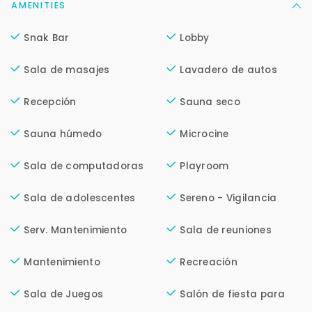
Continuar por WhatsApp
AMENITIES
Snak Bar
Lobby
Cancelar
Sala de masajes
Lavadero de autos
Buscamos darte la mejor experiencia.
Recepción
Sauna seco
Con estos datos podemos responderte mejor y
más rápido.
Sauna húmedo
Microcine
Sala de computadoras
Playroom
Sala de adolescentes
Sereno - Vigilancia
Serv. Mantenimiento
Sala de reuniones
Mantenimiento
Recreación
Sala de Juegos
Salón de fiesta para