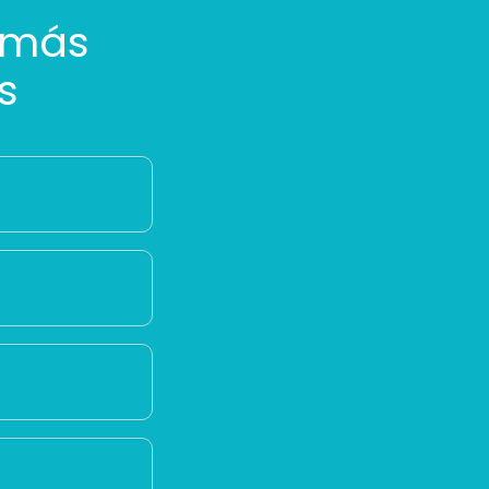
 más
s