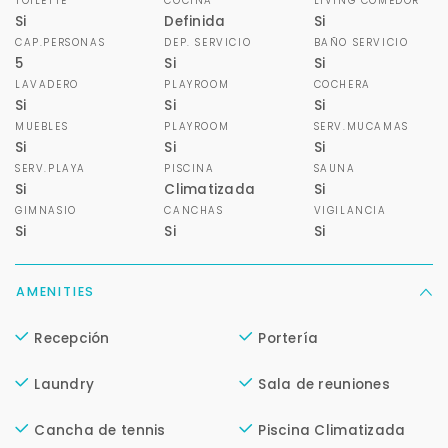
TOILETTE
COCINA
LIVING COMEDOR
Si
Definida
Si
CAP.PERSONAS
DEP. SERVICIO
BAÑO SERVICIO
5
Si
Si
LAVADERO
PLAYROOM
COCHERA
Si
Si
Si
MUEBLES
PLAYROOM
SERV.MUCAMAS
Si
Si
Si
SERV.PLAYA
PISCINA
SAUNA
Si
Climatizada
Si
GIMNASIO
CANCHAS
VIGILANCIA
Si
Si
Si
AMENITIES
Recepción
Portería
Laundry
Sala de reuniones
Para responderte
mejor y más rápido
Cancha de tennis
Piscina Climatizada