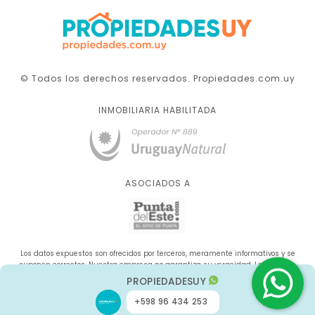
© Todos los derechos reservados. Propiedades.com.uy
INMOBILIARIA HABILITADA
ASOCIADOS A
Los datos expuestos son ofrecidos por terceros, meramente informativos y se
suponen correctos. Nuestra empresa no garantiza su veracidad. La oferta se
sujeta a errores, cambios de precio, omisión y/o retirada del mercado sin aviso
PROPIEDADESUY
previo.
+598 96 434 253