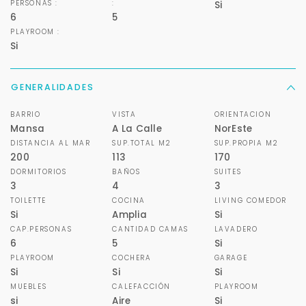
PERSONAS :
:
Si
6
5
PLAYROOM :
Si
GENERALIDADES
BARRIO
VISTA
ORIENTACION
Mansa
A La Calle
NorEste
DISTANCIA AL MAR
SUP.TOTAL M2
SUP.PROPIA M2
200
113
170
DORMITORIOS
BAÑOS
SUITES
3
4
3
TOILETTE
COCINA
LIVING COMEDOR
Si
Amplia
Si
CAP.PERSONAS
CANTIDAD CAMAS
LAVADERO
6
5
Si
PLAYROOM
COCHERA
GARAGE
Si
Si
Si
MUEBLES
CALEFACCIÓN
PLAYROOM
si
Aire
Si