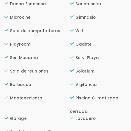
+598
Ducha Escocesa
Sauna seco
Microcine
Gimnasio
Tus datos están seguros
No compartimos tu información ni enviamos spam.
Sala de computadoras
Wi fi
Uso exclusivo
Solo los usamos para responder tu consulta.
Playroom
Cadete
Ser. Mucama
Serv. Playa
Continuar por WhatsApp
Sala de reuniones
Solarium
Cancelar
Barbacoa
Vigilancia
Buscamos darte la mejor experiencia.
Mantenimiento
Piscina Climatizada
Con estos datos podemos responderte mejor y
más rápido.
cerrada
Garage
Lavadero