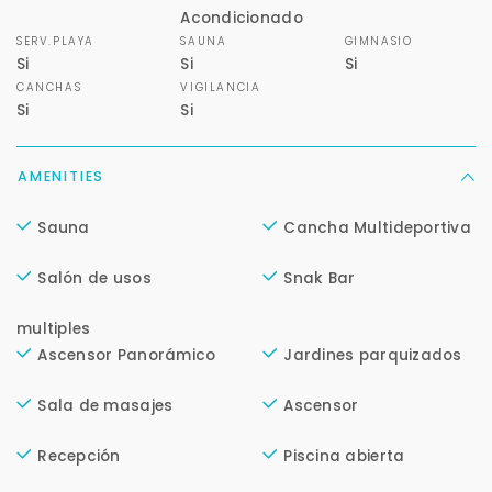
Acondicionado
SERV.PLAYA
SAUNA
GIMNASIO
Si
Si
Si
CANCHAS
VIGILANCIA
Si
Si
AMENITIES
Para responderte
Sauna
Cancha Multideportiva
mejor y más rápido
Salón de usos
Snak Bar
Déjanos tus datos para identificar tu consulta en el
sistema de gestión de clientes.
multiples
Ascensor Panorámico
Jardines parquizados
Tu nombre *
Sala de masajes
Ascensor
Recepción
Piscina abierta
Tu WhatsApp *