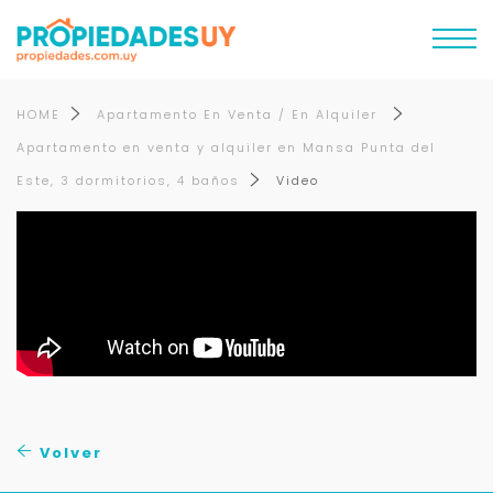
HOME
Apartamento En Venta / En Alquiler
Apartamento en venta y alquiler en Mansa Punta del
Este, 3 dormitorios, 4 baños
Video
Volver