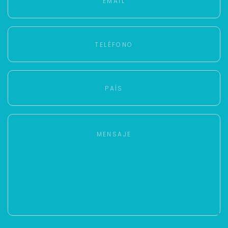
Para responderte
mejor y más rápido
Déjanos tus datos para identificar tu consulta en el
sistema de gestión de clientes.
Tu nombre *
Tu WhatsApp *
+598
Tus datos están seguros
No compartimos tu información ni enviamos spam.