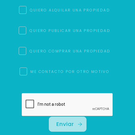
Uso exclusivo
Solo los usamos para responder tu consulta.
QUIERO ALQUILAR UNA PROPIEDAD
Continuar por WhatsApp
QUIERO PUBLICAR UNA PROPIEDAD
Cancelar
QUIERO COMPRAR UNA PROPIEDAD
Buscamos darte la mejor experiencia.
Con estos datos podemos responderte mejor y
ME CONTACTO POR OTRO MOTIVO
más rápido.
Enviar