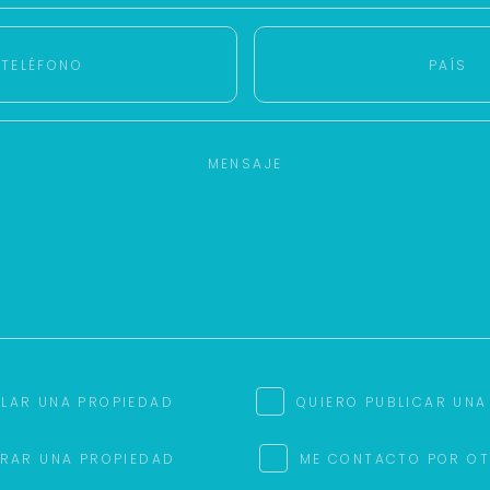
+598
Tus datos están seguros
Uso exclusivo
No compartimos tu información
Solo los usamos para responder
ni enviamos spam.
tu consulta.
Continuar por WhatsApp
Cancelar
Buscamos darte la mejor experiencia.
Con estos datos podemos responderte mejor y más rápido.
ILAR UNA PROPIEDAD
QUIERO PUBLICAR UNA
RAR UNA PROPIEDAD
ME CONTACTO POR O