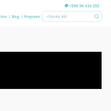
+598 96 434 253
ctos
Blog
Empresa