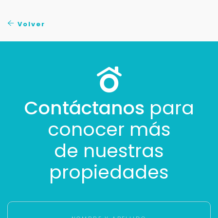
No compartimos tu información ni enviamos spam.
Uso exclusivo
Volver
Solo los usamos para responder tu consulta.
Continuar por WhatsApp
Cancelar
Contáctanos
para
conocer más
Buscamos darte la mejor experiencia.
Con estos datos podemos responderte mejor y
de nuestras
más rápido.
propiedades