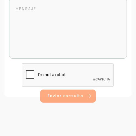
Para responderte
mejor y más rápido
Déjanos tus datos para identificar tu consulta en el
sistema de gestión de clientes.
Tu nombre *
Enviar consulta
Tu WhatsApp *
+598
Tus datos están seguros