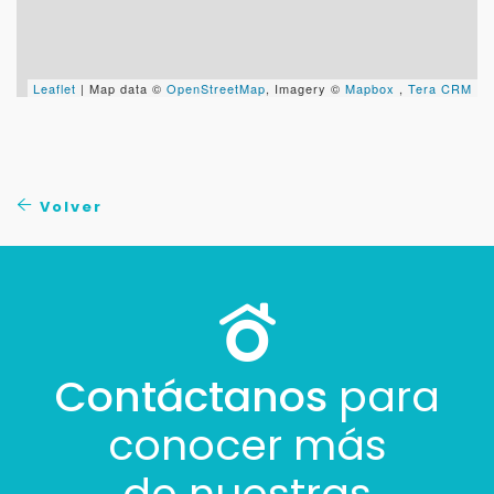
Leaflet
| Map data ©
OpenStreetMap
, Imagery ©
Mapbox
,
Tera CRM
Volver
Contáctanos
para
conocer más
de nuestras