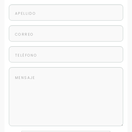
mejor y más rápido
Déjanos tus datos para identificar tu consulta en el
sistema de gestión de clientes.
Tu nombre *
Tu WhatsApp *
+598
Tus datos están seguros
No compartimos tu información ni enviamos spam.
Uso exclusivo
Solo los usamos para responder tu consulta.
Continuar por WhatsApp