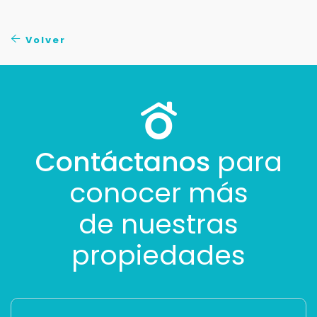
Tus datos están seguros
No compartimos tu información ni enviamos spam.
Uso exclusivo
Volver
Solo los usamos para responder tu consulta.
Continuar por WhatsApp
Cancelar
Contáctanos
para
conocer más
Buscamos darte la mejor experiencia.
Con estos datos podemos responderte mejor y
más rápido.
de nuestras
propiedades