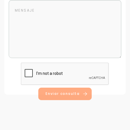
Para responderte
mejor y más rápido
Déjanos tus datos para identificar tu consulta en el
sistema de gestión de clientes.
Tu nombre *
Enviar consulta
Tu WhatsApp *
+598